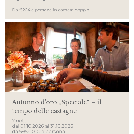
Da €264 a persona in camera doppia ...
Autunno d’oro „Speciale“ – il
tempo delle castagne
7 notti
dal 01.10.2026 al 31.10.2026
da 595,00 €
a persona